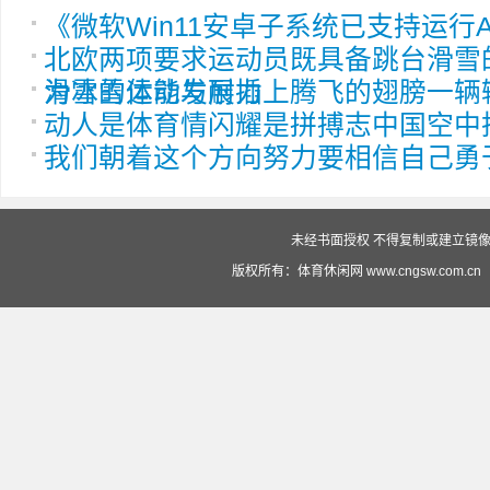
《微软Win11安卓子系统已支持运行
北欧两项要求运动员既具备跳台滑雪
滑雪的体能与耐力
为冰雪运动发展插上腾飞的翅膀一辆
动人是体育情闪耀是拼搏志中国空中
我们朝着这个方向努力要相信自己勇
未经书面授权 不得复制或建立镜像 投
版权所有：体育休闲网 www.cngsw.com.cn（赣ICP