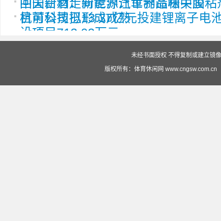
中国白酒走向世界让世界品味中国
回天新材：新能源汽车制造相关胶粘
目前公司已形成成熟
杭可科技拟13.37亿元投建锂离子
设项目713.02万元
未经书面授权 不得复制或建立镜像 投
版权所有：体育休闲网 www.cngsw.com.cn（赣ICP