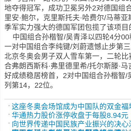
地夺得冠军，成功卫冕另外2对德国组合
里安·鲍尔，克里斯托夫·哈费尔/马蒂亚
季军实力强大的德国军团包揽了该项目
中国组合孙楷智/吴青泽以四轮4分00
一对中国组合李纯键/刘蔚遗憾止步第三
北京冬奥会男子双人雪车第一，二轮比
合弗朗西斯科·弗里德里希/托尔斯滕·马
好成绩稳居榜首，2对中国组合孙楷智/
列第14，22位。
这座冬奥会场馆成为中国队的双金福
华通热力股价涨停收盘于每股8.94元
向世界传递中国民族产业振兴的决心