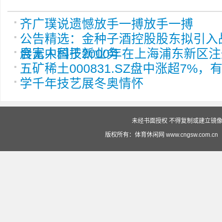
齐广璞说遗憾放手一搏放手一搏
公告精选：金种子酒控股股东拟引入
展无人科技新业务
合富中国于2000年在上海浦东新区
五矿稀土000831.SZ盘中涨超7%，有色
学千年技艺展冬奥情怀
未经书面授权 不得复制或建立镜像 投
版权所有：体育休闲网 www.cngsw.com.cn（赣ICP