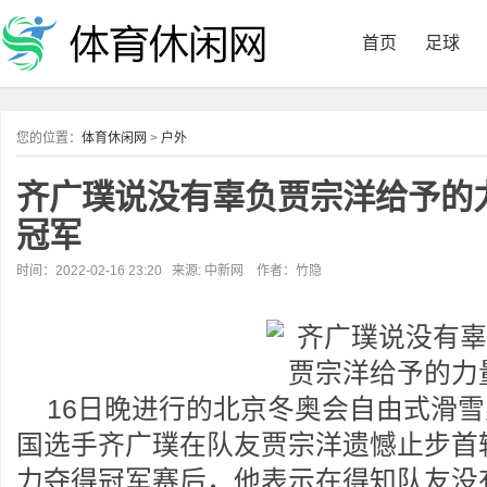
首页
足球
您的位置：
体育休闲网
>
户外
齐广璞说没有辜负贾宗洋给予的
冠军
时间：2022-02-16 23:20 来源: 中新网 作者：竹隐
16日晚进行的北京冬奥会自由式滑
国选手齐广璞在队友贾宗洋遗憾止步首
力夺得冠军赛后，他表示在得知队友没