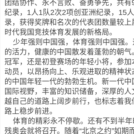
团结协作、永不言败、奋勇争先，共有9
纪录，1人1队2次2项创亚洲纪录，15人
录，获得奖牌和名次的代表团数量较上
时代我国竞技体育发展的新格局。
少年强则中国强，体育强则中国强。
的活力，健康的中国散发着蓬勃的朝气
冠军，还是初登赛场的年轻小将，参加
动员，以昂扬向上、乐观进取的精神状
的中国年轻一代的勃勃生机。新一代中
国际视野，丰富的知识储备，深厚的人
越自己的道路上阔步前行，也标志着我
路上稳步前进。
体育的精彩永不停歇。还有不到半年
残奥会就将召开。随着“北京之约”如期