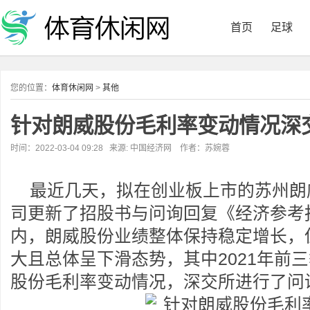
首页
足球
您的位置：
体育休闲网
>
其他
针对朗威股份毛利率变动情况深
时间：2022-03-04 09:28 来源: 中国经济网 作者：苏婉蓉
最近几天，拟在创业板上市的苏州朗
司更新了招股书与问询回复《经济参考
内，朗威股份业绩整体保持稳定增长，
大且总体呈下滑态势，其中2021年前
股份毛利率变动情况，深交所进行了问