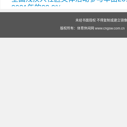
2021年的23.9%
未经书面授权 不得复制或建立镜像 投
版权所有：体育休闲网 www.cngsw.com.cn（赣ICP