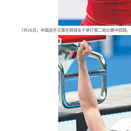
7月26日，中国选手王蔷在网球女子单打第二轮比赛中回球。