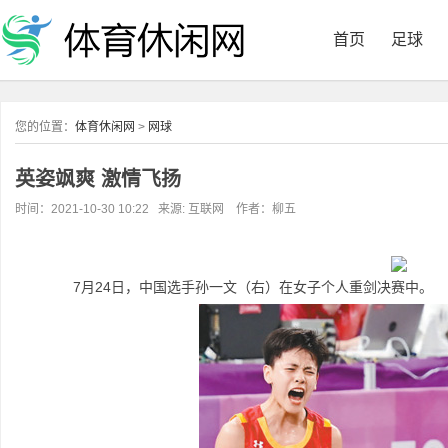
首页
足球
您的位置：
体育休闲网
>
网球
英姿飒爽 激情飞扬
时间：2021-10-30 10:22 来源: 互联网 作者：柳五
7月24日，中国选手孙一文（右）在女子个人重剑决赛中。 