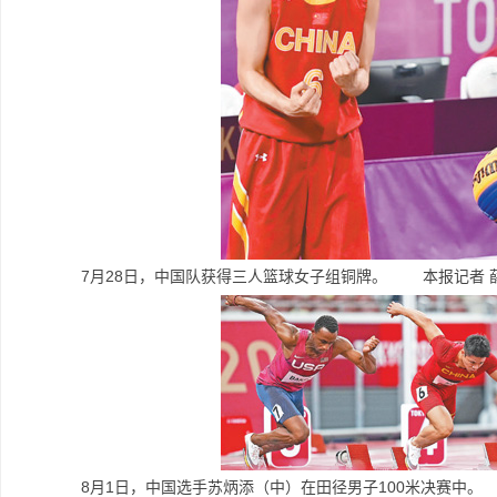
7月28日，中国队获得三人篮球女子组铜牌。 本报记者 薛
8月1日，中国选手苏炳添（中）在田径男子100米决赛中。